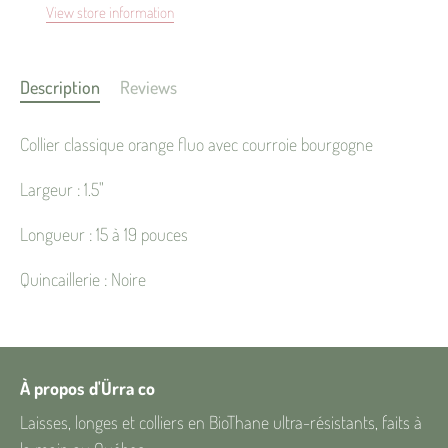
View store information
Description
Reviews
Collier classique orange fluo avec courroie bourgogne
Largeur : 1.5"
Longueur : 15 à 19 pouces
Quincaillerie : Noire
À propos d'Ürra co
Laisses, longes et colliers en BioThane ultra-résistants, faits à