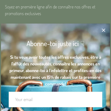
Soyez en première ligne afin de connaître nos offres et
promotions exclusives
Abonne-toi juste ici ☟
Si tu veux avoir toutes les offres exclusives, être à
l'affût des nouveautés, connaître les annonces en
primeur, abonne-toi à l'infolettre et profites-en dès
maintenant avec un 15% de rabais sur ta première
commande!
FAQs
Contact us
Return policy
Privacy Policy
Terms of use
Terms of use
Refund Policy
Currency
Canada (CAD $)